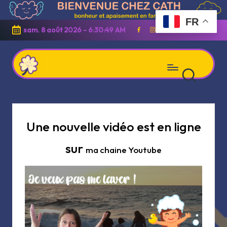
FR
Skip
sam. 8 août 2026
-
6:30:49 AM
Facebook
Instagram
Linkedin
Youtube
to
content
C
Apaisement
h
et
e
z
bonheur
Une nouvelle vidéo est en ligne
C
en
a
sur
t
famille
ma chaine Youtube
h