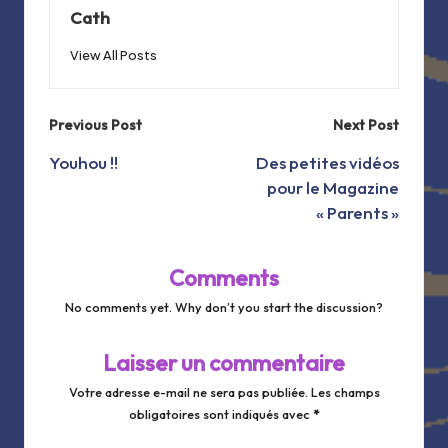
Cath
View All Posts
Post
Previous Post
Next Post
navigation
Youhou !!
Des petites vidéos
pour le Magazine
« Parents »
Comments
No comments yet. Why don’t you start the discussion?
Laisser un commentaire
Votre adresse e-mail ne sera pas publiée.
Les champs
obligatoires sont indiqués avec
*