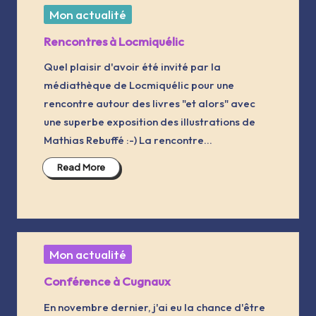
Posted
Mon actualité
in
Rencontres à Locmiquélic
Quel plaisir d'avoir été invité par la
médiathèque de Locmiquélic pour une
rencontre autour des livres "et alors" avec
une superbe exposition des illustrations de
Mathias Rebuffé :-) La rencontre…
Read More
Posted
Mon actualité
in
Conférence à Cugnaux
En novembre dernier, j'ai eu la chance d'être