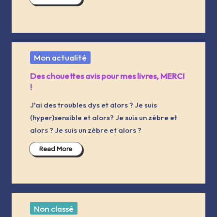
Posted
Mon actualité
in
Des chouettes avis pour mes livres, MERCI
!
J'ai des troubles dys et alors ? Je suis
(hyper)sensible et alors? Je suis un zèbre et
alors ? Je suis un zèbre et alors ?
Read More
Posted
Non classé