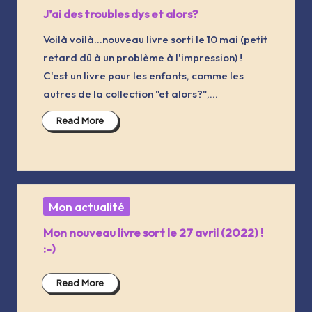
in
J’ai des troubles dys et alors?
Voilà voilà...nouveau livre sorti le 10 mai (petit
retard dû à un problème à l'impression) !
C'est un livre pour les enfants, comme les
autres de la collection "et alors?",…
Read More
Posted
Mon actualité
in
Mon nouveau livre sort le 27 avril (2022) !
:-)
Read More