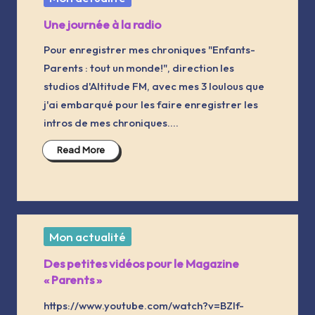
in
Une journée à la radio
Pour enregistrer mes chroniques "Enfants-
Parents : tout un monde!", direction les
studios d'Altitude FM, avec mes 3 loulous que
j'ai embarqué pour les faire enregistrer les
intros de mes chroniques.…
Read More
Posted
Mon actualité
in
Des petites vidéos pour le Magazine
« Parents »
https://www.youtube.com/watch?v=BZIf-