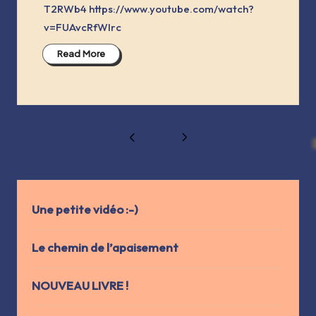
T2RWb4 https://www.youtube.com/watch?
v=FUAvcRfWlrc
Read More
Pagination
1
2
3
4
PREVIOUS
NEXT
des
PAGE
PAGE
publications
Une petite vidéo :-)
Le chemin de l’apaisement
NOUVEAU LIVRE !