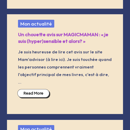
Posted
Mon actualité
in
Un chouette avis sur MAGICMAMAN : « je
suis (hyper)sensible et alors? »
Je suis heureuse de lire cet avis sur le site
Mam'advisor (à lire ici). Je suis touchée quand
les personnes comprennent vraiment
l'objectif principal de mes livres, c'est à dire,
…
Read More
Posted
Mon actualité