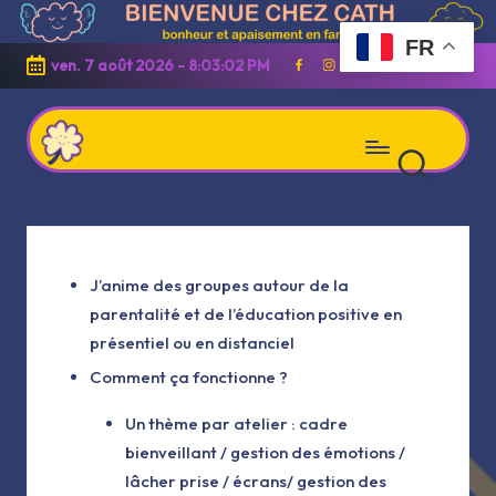
FR
Skip
ven. 7 août 2026
-
8:03:02 PM
Facebook
Instagram
Linkedin
Youtube
to
content
C
Apaisement
h
et
e
z
bonheur
C
J’anime des groupes autour de la
en
a
parentalité et de l’éducation positive en
t
famille
h
présentiel ou en distanciel
Comment ça fonctionne ?
Un thème par atelier : cadre
bienveillant / gestion des émotions /
lâcher prise / écrans/ gestion des