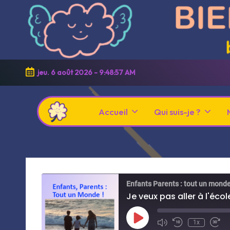
Skip
to
content
jeu. 6 août 2026
-
9:48:58 AM
Accueil
Qui suis-je ?
C
Apaisement
h
et
e
z
bonheur
C
en
Enfants Parents : tout un mond
a
t
Je veux pas aller à l'école
famille
h
Play
1x