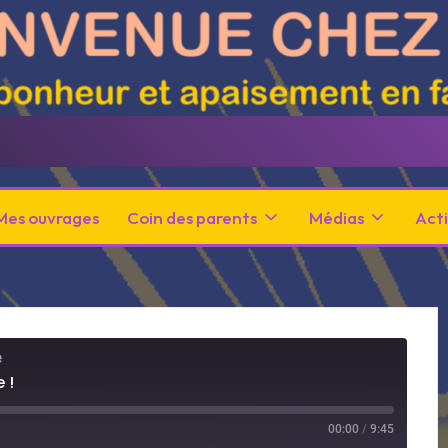
Mes ouvrages
Coin des parents
Médias
Acti
e
 !
00:00
/
9:45