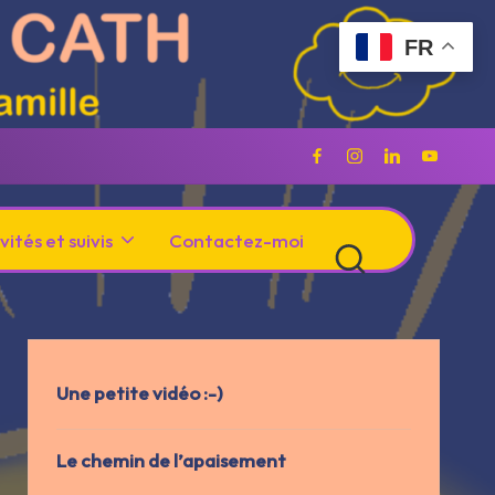
FR
Facebook
Instagram
Linkedin
Youtu
vités et suivis
Contactez-moi
Une petite vidéo :-)
Le chemin de l’apaisement