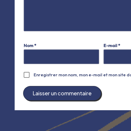
A
lt
Nom
*
E-mail
*
e
r
n
a
Enregistrer mon nom, mon e-mail et mon site 
ti
v
e
: