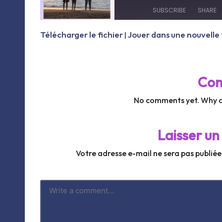
Episode
SUBSCRIBE
SHARE
Télécharger le fichier
Jouer dans une nouvelle
|
SHARE
RSS FEED
LINK
Co
No comments yet. Why do
EMBED
Laisser u
Votre adresse e-mail ne sera pas publiée