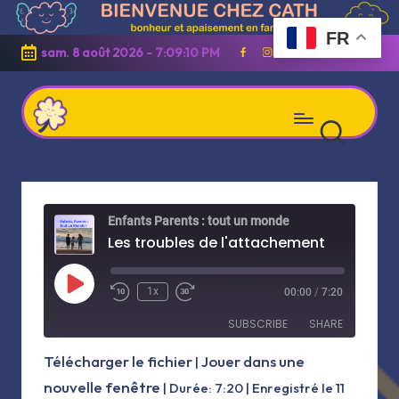
FR
Skip
sam. 8 août 2026
-
7:09:11 PM
Facebook
Instagram
Linkedin
Youtube
to
content
C
Apaisement
h
et
e
z
bonheur
Enfants Parents : tout un monde
C
en
Les troubles de l'attachement
a
t
famille
h
Play
1x
00:00
/
7:20
Episode
SUBSCRIBE
SHARE
Télécharger le fichier
Jouer dans une
|
SHARE
nouvelle fenêtre
RSS FEED
|
Durée: 7:20
|
Enregistré le 11