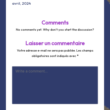
LINK
avril, 2024
Comments
EMBED
No comments yet. Why don’t you start the discussion?
Laisser un commentaire
Votre adresse e-mail ne sera pas publiée.
Les champs
obligatoires sont indiqués avec
*