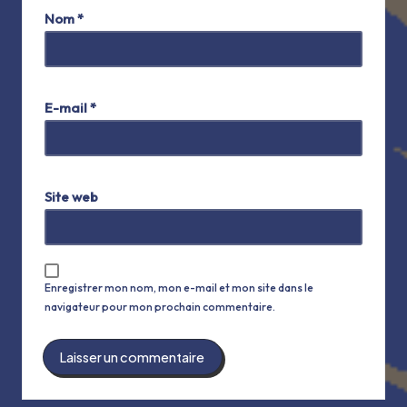
Nom
*
A
lt
E-mail
*
e
r
n
Site web
a
ti
v
e
Enregistrer mon nom, mon e-mail et mon site dans le
:
navigateur pour mon prochain commentaire.