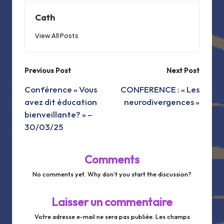
Cath
View All Posts
Post
Previous Post
Next Post
navigation
Conférence « Vous
CONFERENCE : « Les
avez dit éducation
neurodivergences »
bienveillante? » –
30/03/25
Comments
No comments yet. Why don’t you start the discussion?
Laisser un commentaire
Votre adresse e-mail ne sera pas publiée.
Les champs