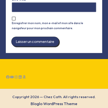
ti
v
e
Enregistrer mon nom, mon e-mail et mon site dans le
:
navigateur pour mon prochain commentaire.
Facebook
YouTube
Instagram
LinkedIn
Amazon
Copyright 2026 — Chez Cath. All rights reserved.
Bloglo WordPress Theme