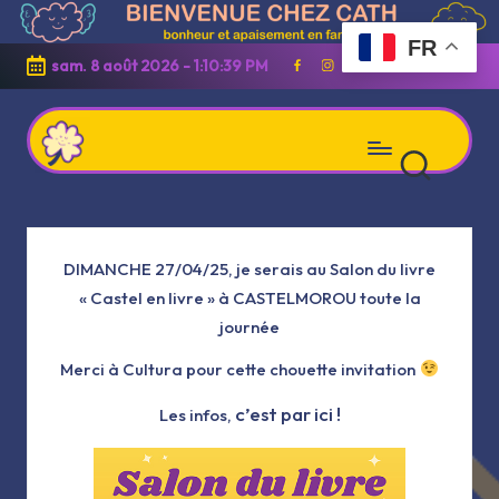
FR
Skip
sam. 8 août 2026
-
1:10:39 PM
Facebook
Instagram
Linkedin
Youtube
to
content
C
Apaisement
h
et
e
z
DIMANCHE 27/04/25, je serais au Salon du livre
bonheur
C
« Castel en livre » à CASTELMOROU toute la
en
a
t
journée
famille
h
Merci à Cultura pour cette chouette invitation
c’est par ici !
Les infos,